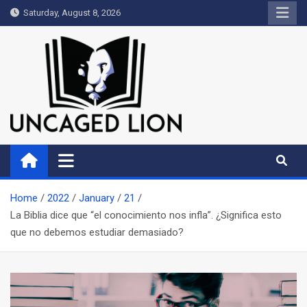
Skip
Saturday, August 8, 2026
to
content
Uncaged Lion
Kingdom over Culture
Home
2022
January
21
La Biblia dice que “el conocimiento nos infla”. ¿Significa esto
que no debemos estudiar demasiado?