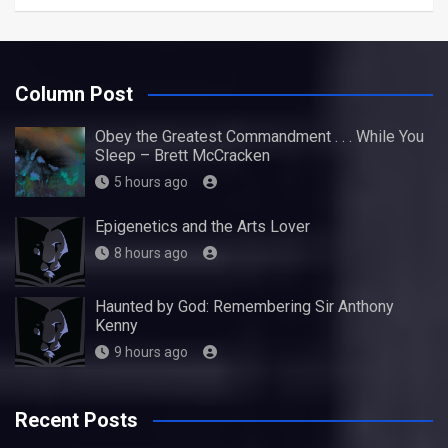
Column Post
Obey the Greatest Commandment . . . While You
Sleep – Brett McCracken
5 hours ago
Epigenetics and the Arts Lover
8 hours ago
Haunted by God: Remembering Sir Anthony
Kenny
9 hours ago
Recent Posts