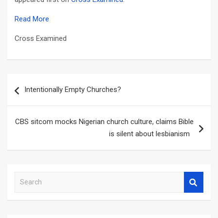
Read More
Cross Examined
Post
Intentionally Empty Churches?
navigation
CBS sitcom mocks Nigerian church culture, claims Bible
is silent about lesbianism
S
e
a
r