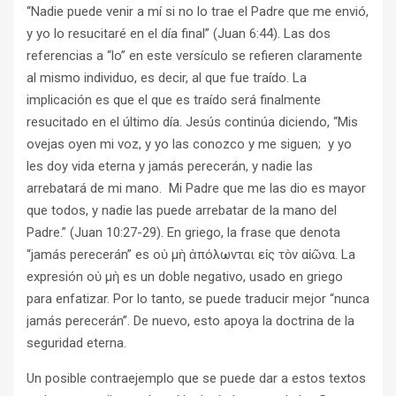
“Nadie puede venir a mí si no lo trae el Padre que me envió,
y yo lo resucitaré en el día final” (Juan 6:44). Las dos
referencias a “lo” en este versículo se refieren claramente
al mismo individuo, es decir, al que fue traído. La
implicación es que el que es traído será finalmente
resucitado en el último día. Jesús continúa diciendo, “Mis
ovejas oyen mi voz, y yo las conozco y me siguen; y yo
les doy vida eterna y jamás perecerán, y nadie las
arrebatará de mi mano. Mi Padre que me las dio es mayor
que todos, y nadie las puede arrebatar de la mano del
Padre.” (Juan 10:27-29). En griego, la frase que denota
“jamás perecerán” es οὐ μὴ ἀπόλωνται εἰς τὸν αἰῶνα. La
expresión οὐ μὴ es un doble negativo, usado en griego
para enfatizar. Por lo tanto, se puede traducir mejor “nunca
jamás perecerán”. De nuevo, esto apoya la doctrina de la
seguridad eterna.
Un posible contraejemplo que se puede dar a estos textos