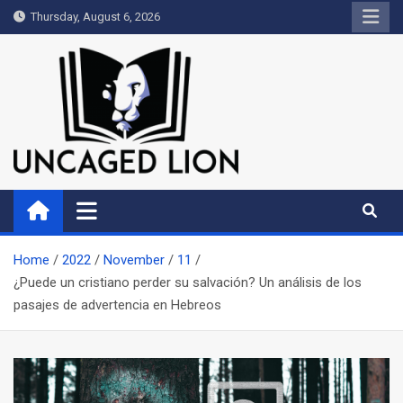
Skip
Thursday, August 6, 2026
to
content
Uncaged Lion
Kingdom over Culture
Home
2022
November
11
¿Puede un cristiano perder su salvación? Un análisis de los
pasajes de advertencia en Hebreos