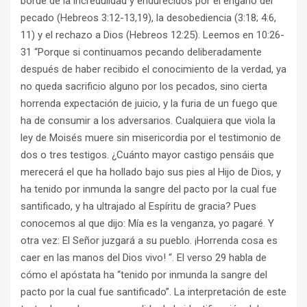
borde de la incredulidad y endurecidos por el engaño del
pecado (Hebreos 3:12-13,19), la desobediencia (3:18; 4:6,
11) y el rechazo a Dios (Hebreos 12:25). Leemos en 10:26-
31 “Porque si continuamos pecando deliberadamente
después de haber recibido el conocimiento de la verdad, ya
no queda sacrificio alguno por los pecados, sino cierta
horrenda expectación de juicio, y la furia de un fuego que
ha de consumir a los adversarios. Cualquiera que viola la
ley de Moisés muere sin misericordia por el testimonio de
dos o tres testigos. ¿Cuánto mayor castigo pensáis que
merecerá el que ha hollado bajo sus pies al Hijo de Dios, y
ha tenido por inmunda la sangre del pacto por la cual fue
santificado, y ha ultrajado al Espíritu de gracia? Pues
conocemos al que dijo: Mía es la venganza, yo pagaré. Y
otra vez: El Señor juzgará a su pueblo. ¡Horrenda cosa es
caer en las manos del Dios vivo! “. El verso 29 habla de
cómo el apóstata ha “tenido por inmunda la sangre del
pacto por la cual fue santificado”. La interpretación de este